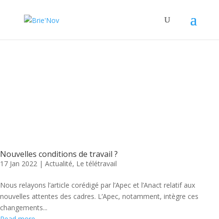
Panneau de gestion des cookies
Latest News - Le
développement global
Nouvelles conditions de travail ?
17 Jan 2022
|
Actualité
,
Le télétravail
Nous relayons l’article corédigé par l’Apec et l’Anact relatif aux
nouvelles attentes des cadres. L’Apec, notamment, intègre ces
changements...
Read more