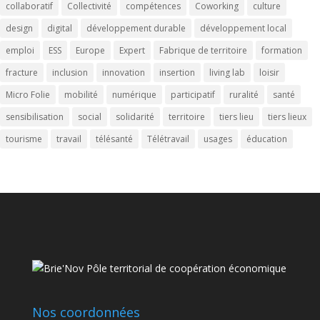
collaboratif
Collectivité
compétences
Coworking
culture
design
digital
développement durable
développement local
emploi
ESS
Europe
Expert
Fabrique de territoire
formation
fracture
inclusion
innovation
insertion
living lab
loisir
Micro Folie
mobilité
numérique
participatif
ruralité
santé
sensibilisation
social
solidarité
territoire
tiers lieu
tiers lieux
tourisme
travail
télésanté
Télétravail
usages
éducation
Nos coordonnées