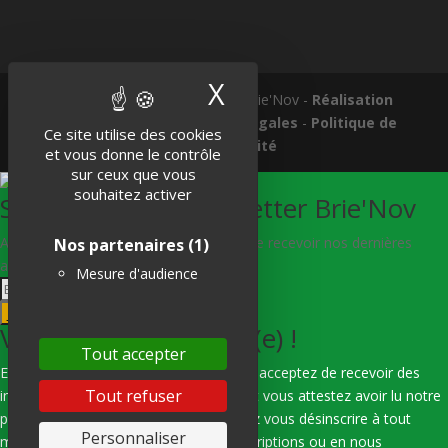
X
Masquer le band
Tous droits réservés © 2018 Brie'Nov -
Réalisation
Atelier Subotaï
-
Mentions légales
-
Politique de
Ce site utilise des cookies
confidentialité
et vous donne le contrôle
sur ceux que vous
souhaitez activer
S'abonner à la Newsletter Brie'Nov
Abonnez-vous à notre newsletter afin de recevoir nos dernières
Nos partenaires
(1)
actualités.
Mesure d'audience
Je m'abonne
Vous êtes bien inscrit(e) !
Tout accepter
En indiquant votre adresse e-mail, vous acceptez de recevoir des
Tout refuser
informations de notre part via e-mail, et vous attestez avoir lu notre
politique de confidentialité. Vous pouvez vous désinscrire à tout
Personnaliser
moment en utilisant les liens de désinscriptions ou en nous