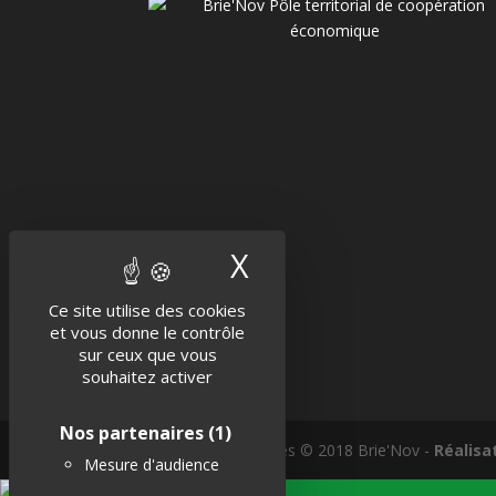
X
Masquer le band
Ce site utilise des cookies
et vous donne le contrôle
sur ceux que vous
souhaitez activer
Nos partenaires
(1)
Tous droits réservés © 2018 Brie'Nov -
Réalisa
Mesure d'audience