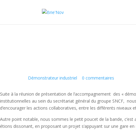
Panneau de gestion des cookies
Première réunion « démonstrateur ind
30 Jan 2016
|
Démonstrateur industriel
|
0 commentaires
Suite à la réunion de présentation de l’accompagnement des « démonstr
institutionnelles au sein du secrétariat général du groupe SNCF, nous a
d’encourager les actions collaboratives, entre les différents niveaux et
Autre point notable, nous sommes le petit poucet de la bande, c’est 
étions dissonant, en proposant un projet s’appuyant sur une gare en 