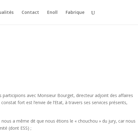
ualités
Contact
Enoll
Fabrique
s participions avec Monsieur Bourget, directeur adjoint des affaires
onstat fort est l’envie de l’Etat, à travers ses services présents,
rs nous a même dit que nous étions le « chouchou » du jury, car nous
ité (dont ESS) ;