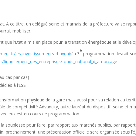
t. A ce titre, un délégué seine et marnais de la préfecture va se rapp
urrait mobiliser.
 que l’Etat a mis en place pour la transition énergétique et le dévelo
e
ent.fr/les-investissements-d-avenir
(la 3
programmation devrait sort
e.fr/financement_des_entreprises/fonds_national_d_amorcage
(au cas par cas)
édiés à l’ESS
ransformation physique de la gare mais aussi pour sa relation au terri
le de compétitivité Advancity, autre lauréat du dispositif, seine et ma
e avec eux est en cours de programmation.
la souplesse pour faire, par rapport aux marchés publics, par rapport
fin, prochainement, une présentation officielle sera organisée sous l’é