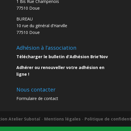
1 Bis Rue Champenois
77510 Doue
BUREAU
10 rue du général d’Harville
77510 Doue
Adhésion à l’association
Télécharger le bulletin d'Adhésion Brie'Nov
eau des cookies
Adhérer ou renouveller votre adhésion en
ligne !
Nous contacter
Formulaire de contact
tion Atelier Subotaï
-
Mentions légales
-
Politique de confident