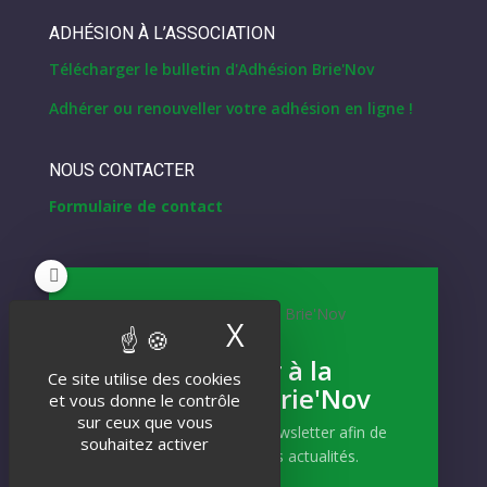
ADHÉSION À L’ASSOCIATION
Télécharger le bulletin d'Adhésion Brie'Nov
Adhérer ou renouveller votre adhésion en ligne !
NOUS CONTACTER
Formulaire de contact
NEWSLETTER
X
Masquer le band
Inscrivez-vous
S'abonner à la
Ce site utilise des cookies
Newsletter Brie'Nov
Et recevez notre actualité !
et vous donne le contrôle
sur ceux que vous
Abonnez-vous à notre newsletter afin de
souhaitez activer
recevoir nos dernières actualités.