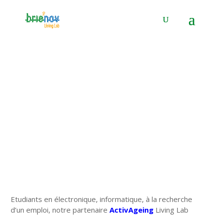
Panneau de gestion des cookies
Offres d’emploi et de stages
9 Jan 2017
|
Actualité de l'innovation
|
0 commentaires
Etudiants en électronique, informatique, à la recherche
d’un emploi, notre partenaire
ActivAgeing
Living Lab