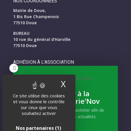
NOS COORDONNÉES
Mairie de Doue,
1 Bis Rue Champenois
77510 Doue
BUREAU
10 rue du général d’Harville
77510 Doue
ADHÉSION À L’ASSOCIATION
Télécharger le bulletin d'Adhésion Brie'Nov
X
Masquer le band
Adhérer ou renouveller votre adhésion en ligne !
S'abonner à la
Ce site utilise des cookies
Newsletter Brie'Nov
NOUS CONTACTER
et vous donne le contrôle
sur ceux que vous
Formulaire de contact
Abonnez-vous à notre newsletter afin de
souhaitez activer
recevoir nos dernières actualités.
Nos partenaires
(1)