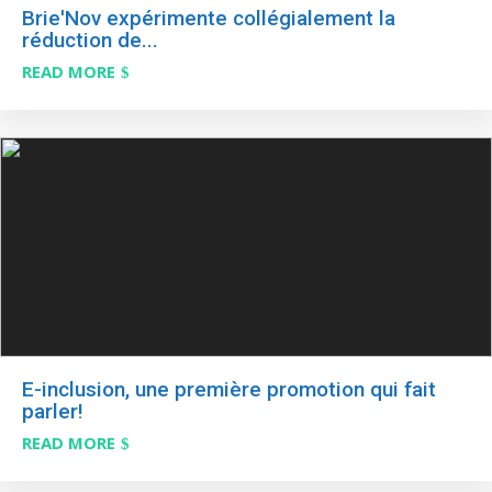
Brie'Nov expérimente collégialement la
réduction de...
READ MORE
E-inclusion, une première promotion qui fait
parler!
READ MORE