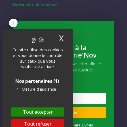
Formulaire de contact
NEWSLETTER
X
Masquer le band
Inscrivez-vous
S'abonner à la
Ce site utilise des cookies
Newsletter Brie'Nov
Et recevez notre actualité !
et vous donne le contrôle
sur ceux que vous
Abonnez-vous à notre newsletter afin de
souhaitez activer
recevoir nos dernières actualités.
Nos partenaires
(1)
Mesure d'audience
S'INSCRIRE
Tout accepter
Je m'abonne
Tout refuser
En indiquant votre adresse e-mail, vous