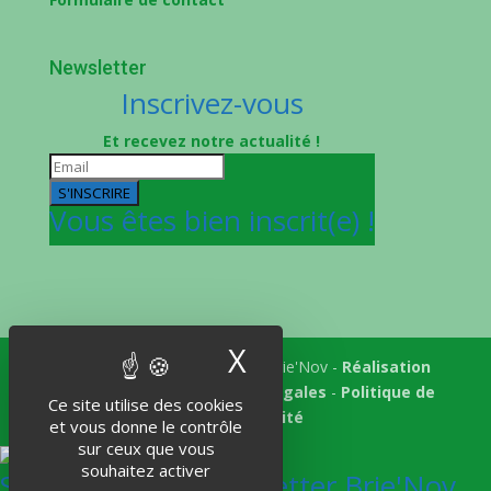
Newsletter
Inscrivez-vous
Et recevez notre actualité !
S'INSCRIRE
Vous êtes bien inscrit(e) !
X
Masquer le band
Tous droits réservés © 2018 Brie'Nov -
Réalisation
Atelier Subotaï
-
Mentions légales
-
Politique de
Ce site utilise des cookies
confidentialité
et vous donne le contrôle
sur ceux que vous
souhaitez activer
S'abonner à la Newsletter Brie'Nov