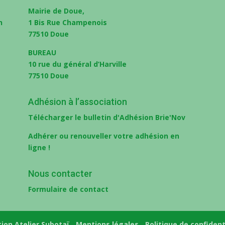
Mairie de Doue,
1 Bis Rue Champenois
77510 Doue
BUREAU
10 rue du général d’Harville
77510 Doue
Adhésion à l’association
Télécharger le bulletin d'Adhésion Brie'Nov
eau des cookies
Adhérer ou renouveller votre adhésion en
ligne !
Nous contacter
Formulaire de contact
tion Atelier Subotaï
-
Mentions légales
-
Politique de confident