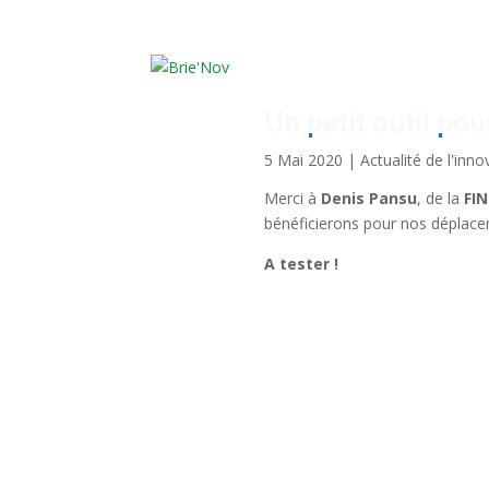
Panneau de gestion des cookies
Un petit outil pou
5 Mai 2020
|
Actualité de l'inno
Merci à
Denis Pansu
, de la
FIN
bénéficierons pour nos déplacem
A tester !