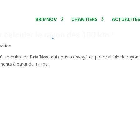
BRIE’NOV
CHANTIERS
ACTUALITÉ
r calculer le rayon des 100 km !
vation
G
, membre de
Brie’Nov
, qui nous a envoyé ce pour calculer le rayo
ents à partir du 11 mai.