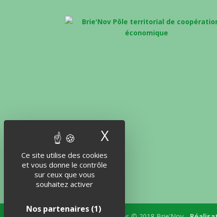
X
Masquer le band
Ce site utilise des cookies
et vous donne le contrôle
sur ceux que vous
souhaitez activer
Nos partenaires
(1)
Tous droits réservés © 2018 Brie'Nov -
Réalisa