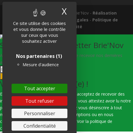
X
Masquer le band
Tous droits réservés © 2018 Brie'Nov -
Réalisation
Atelier Subotaï
-
Mentions légales
-
Politique de
Ce site utilise des cookies
confidentialité
et vous donne le contrôle
sur ceux que vous
souhaitez activer
S'abonner à la Newsletter Brie'Nov
Abonnez-vous à notre newsletter afin de recevoir nos dernières
Nos partenaires
(1)
actualités.
Mesure d'audience
Je m'abonne
Vous êtes bien inscrit(e) !
Tout accepter
En indiquant votre adresse e-mail, vous acceptez de recevoir des
Tout refuser
informations de notre part via e-mail, et vous attestez avoir lu notre
politique de confidentialité. Vous pouvez vous désinscrire à tout
Personnaliser
moment en utilisant les liens de désinscriptions ou en nous
contactant par e-mail : hello@subotai.fr
Voir la politique de
Confidentialité
confidentialité