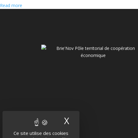
Read more
X
Masquer le band
Ce site utilise des cookies