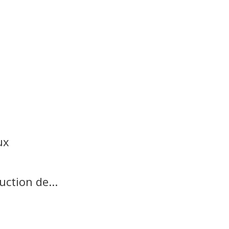
ux
ction de...