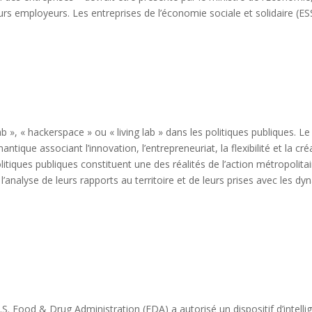
 leurs employeurs. Les entreprises de l’économie sociale et solidaire 
ab », « hackerspace » ou « living lab » dans les politiques publiques.
tique associant l’innovation, l’entrepreneuriat, la flexibilité et la cr
olitiques publiques constituent une des réalités de l’action métropolita
’analyse de leurs rapports au territoire et de leurs prises avec les dy
. Food & Drug Administration (FDA) a autorisé un dispositif d’intellige