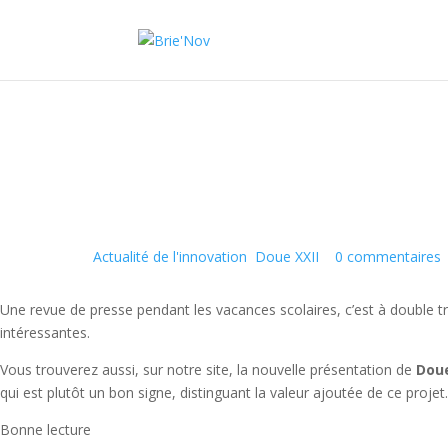
Panneau de gestion des cookies
La revue de presse
24 Avr 2018
|
Actualité de l'innovation
,
Doue XXII
|
0 commentaires
Une revue de presse pendant les vacances scolaires, c’est à double tr
intéressantes.
Vous trouverez aussi, sur notre site, la nouvelle présentation de
Doue
qui est plutôt un bon signe, distinguant la valeur ajoutée de ce projet.
Bonne lecture