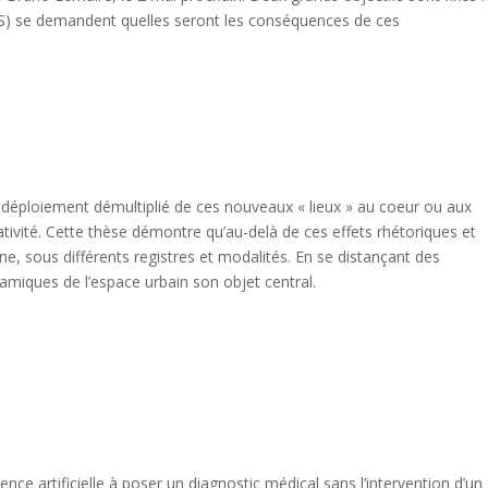
(ESS) se demandent quelles seront les conséquences de ces
 Le déploiement démultiplié de ces nouveaux « lieux » au coeur ou aux
éativité. Cette thèse démontre qu’au-delà de ces effets rhétoriques et
ine, sous différents registres et modalités. En se distançant des
namiques de l’espace urbain son objet central.
nce artificielle à poser un diagnostic médical sans l’intervention d’un