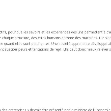
ectifs, pour que les savoirs et les expériences des uns permettent à d’
chaque structure, des êtres humains comme des machines. Elle s’appui
ème quand elles sont pertinentes. Une société apprenante développe 
ent susciter peurs et tentations de repli. Elle peut donc mieux releve
on des entreprises » devrait être présenté par le ministre de l’Economi