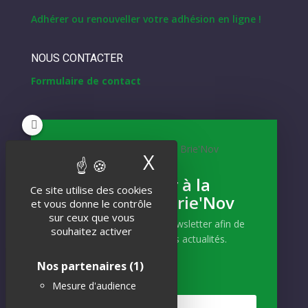
Adhérer ou renouveller votre adhésion en ligne !
NOUS CONTACTER
Formulaire de contact
NEWSLETTER
X
Masquer le band
Inscrivez-vous
S'abonner à la
Ce site utilise des cookies
Newsletter Brie'Nov
Et recevez notre actualité !
et vous donne le contrôle
sur ceux que vous
Abonnez-vous à notre newsletter afin de
souhaitez activer
recevoir nos dernières actualités.
Nos partenaires
(1)
Mesure d'audience
S'INSCRIRE