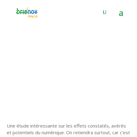
Panneau de gestion des cookies
La transition numérique
28 Juil 2016
|
Actualité de l'innovation
|
0 commentaires
Une étude intéressante sur les effets constatés, avérés
et potentiels du numérique. On retiendra surtout, car c’est