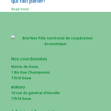
qui fait parler!
Read more
Nos coordonnées
Mairie de Doue,
1 Bis Rue Champenois
77510 Doue
BUREAU
10 rue du général d’Harville
77510 Doue