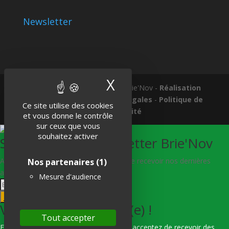
Newsletter
X
Masquer le band
Tous droits réservés © 2018 Brie'Nov -
Réalisation
Atelier Subotaï
-
Mentions légales
-
Politique de
Ce site utilise des cookies
confidentialité
et vous donne le contrôle
sur ceux que vous
souhaitez activer
S'abonner à la Newsletter Brie'Nov
Abonnez-vous à notre newsletter afin de recevoir nos dernières
Nos partenaires
(1)
actualités.
Mesure d'audience
Je m'abonne
Vous êtes bien inscrit(e) !
Tout accepter
En indiquant votre adresse e-mail, vous acceptez de recevoir des