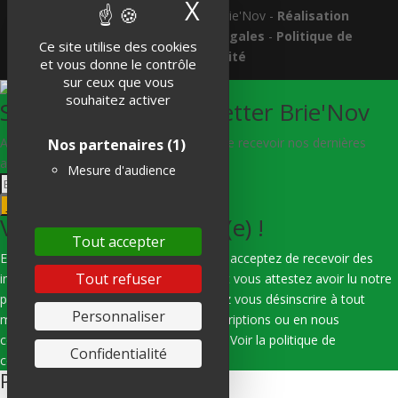
X
Masquer le band
Tous droits réservés © 2018 Brie'Nov -
Réalisation
Atelier Subotaï
-
Mentions légales
-
Politique de
Ce site utilise des cookies
confidentialité
et vous donne le contrôle
sur ceux que vous
souhaitez activer
S'abonner à la Newsletter Brie'Nov
Abonnez-vous à notre newsletter afin de recevoir nos dernières
Nos partenaires
(1)
actualités.
Mesure d'audience
Je m'abonne
Vous êtes bien inscrit(e) !
Tout accepter
En indiquant votre adresse e-mail, vous acceptez de recevoir des
Tout refuser
informations de notre part via e-mail, et vous attestez avoir lu notre
politique de confidentialité. Vous pouvez vous désinscrire à tout
Personnaliser
moment en utilisant les liens de désinscriptions ou en nous
contactant par e-mail : hello@subotai.fr
Voir la politique de
Confidentialité
confidentialité
Pin It on Pinterest