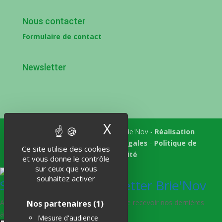
Nous contacter
Formulaire de contact
Newsletter
X
Masquer le band
Tous droits réservés © 2018 Brie'Nov -
Réalisation
Atelier Subotaï
-
Mentions légales
-
Politique de
Ce site utilise des cookies
confidentialité
et vous donne le contrôle
sur ceux que vous
souhaitez activer
S'abonner à la Newsletter Brie'Nov
Abonnez-vous à notre newsletter afin de recevoir nos dernières
Nos partenaires
(1)
actualités.
Mesure d'audience