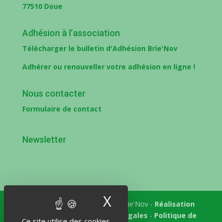
77510 Doue
Adhésion à l’association
Télécharger le bulletin d'Adhésion Brie'Nov
Adhérer ou renouveller votre adhésion en ligne !
Nous contacter
Formulaire de contact
Newsletter
X
Masquer le band
Tous droits réservés © 2018 Brie'Nov -
Réalisation
Atelier Subotaï
-
Mentions légales
-
Politique de
Ce site utilise des cookies