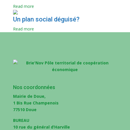
Read more
Un plan social déguisé?
Read more
Nos coordonnées
Mairie de Doue,
1 Bis Rue Champenois
77510 Doue
BUREAU
10 rue du général d’Harville