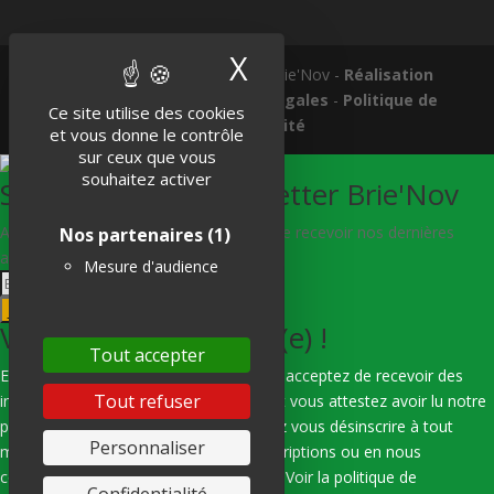
X
Masquer le band
Tous droits réservés © 2018 Brie'Nov -
Réalisation
Atelier Subotaï
-
Mentions légales
-
Politique de
Ce site utilise des cookies
confidentialité
et vous donne le contrôle
sur ceux que vous
souhaitez activer
S'abonner à la Newsletter Brie'Nov
Abonnez-vous à notre newsletter afin de recevoir nos dernières
Nos partenaires
(1)
actualités.
Mesure d'audience
Je m'abonne
Vous êtes bien inscrit(e) !
Tout accepter
En indiquant votre adresse e-mail, vous acceptez de recevoir des
Tout refuser
informations de notre part via e-mail, et vous attestez avoir lu notre
politique de confidentialité. Vous pouvez vous désinscrire à tout
Personnaliser
moment en utilisant les liens de désinscriptions ou en nous
contactant par e-mail : hello@subotai.fr
Voir la politique de