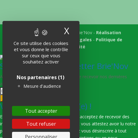
X
Masquer le band
Tous droits réservés © 2018 Brie'Nov -
Réalisation
Atelier Subotaï
-
Mentions légales
-
Politique de
Ce site utilise des cookies
confidentialité
et vous donne le contrôle
sur ceux que vous
souhaitez activer
S'abonner à la Newsletter Brie'Nov
Abonnez-vous à notre newsletter afin de recevoir nos dernières
Nos partenaires
(1)
actualités.
Mesure d'audience
Je m'abonne
Vous êtes bien inscrit(e) !
Tout accepter
En indiquant votre adresse e-mail, vous acceptez de recevoir des
Tout refuser
informations de notre part via e-mail, et vous attestez avoir lu notre
politique de confidentialité. Vous pouvez vous désinscrire à tout
Personnaliser
moment en utilisant les liens de désinscriptions ou en nous