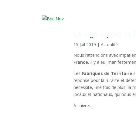
Panneau de gestion des cookies
Le « go » pour la 
15 Juil 2019
|
Actualité
Nous l’attendions avec impatie
France
, il y a eu, manifesteme
Les
Fabriques de Territoire
s
réponse pour la ruralité et déf
nécessité, une fois de plus, la 
locaux et nationaux, qui nous en
A suivre….