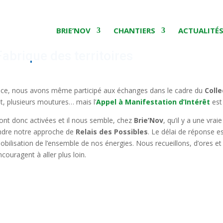
BRIE’NOV
CHANTIERS
ACTUALITÉ
Fabrique des territoires
nce, nous avons même participé aux échanges dans le cadre du
Colle
nt, plusieurs moutures… mais l’
Appel à Manifestation d’Intérêt
est 
ont donc activées et il nous semble, chez
Brie’Nov
, qu’il y a une vra
endre notre approche de
Relais des Possibles
. Le délai de réponse e
mobilisation de l’ensemble de nos énergies. Nous recueillons, d’ores et 
couragent à aller plus loin.