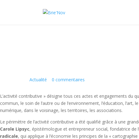
Panneau de gestion des cookies
Le poids de l’activité contributive
2 Août 2022
|
Actualité
|
0 commentaires
L’activité contributive » désigne tous ces actes et engagements du qu
commun, le soin de l’autre ou de l’environnement, l’éducation, l’art, le
numérique, dans le voisinage, les territoires, les associations.
Le périmètre de l’activité contributive a été qualifié grâce à une gran
Carole Lipsyc
, épistémologue et entrepreneur social, fondatrice de l’
radicale
, qui applique à l’économie les principes de la « cartographie 