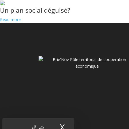
Un plan social déguisé?
Read more
X
Masquer le band