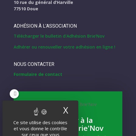
10 rue du général d’Harville
77510 Doue
ADHÉSION À L’ASSOCIATION
Télécharger le bulletin d'Adhésion Brie'Nov
Adhérer ou renouveller votre adhésion en ligne !
NOUS CONTACTER
Formulaire de contact
NEWSLETTER
X
Masquer le band
Inscrivez-vous
S'abonner à la
Ce site utilise des cookies
Newsletter Brie'Nov
Et recevez notre actualité !
et vous donne le contrôle
sur ceux que vous