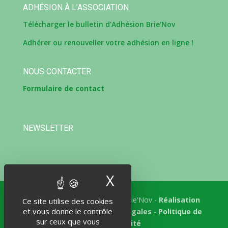
ADHÉSION À L’ASSOCIATION
Télécharger le bulletin d'Adhésion Brie'Nov
Adhérer ou renouveller votre adhésion en ligne !
NOUS CONTACTER
Formulaire de contact
NEWSLETTER
X
Masquer le band
Tous droits réservés © 2018 Brie'Nov -
Réalisation
Ce site utilise des cookies
et vous donne le contrôle
Atelier Subotaï
-
Mentions légales
-
Politique de
sur ceux que vous
confidentialité