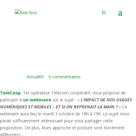
Panneau de gestion des cookies
L’impact de nos usages numériques
et mobiles : et si on reprenait la main?
7 Sep 2023
|
Actualité
|
0 commentaires
TeleCoop
, 1er opérateur Télécom coopératif, vous propose de
participer à
un webinaire
sur le sujet : «
L’IMPACT DE NOS USAGES
NUMÉRIQUES ET MOBILES – ET SI ON REPRENAIT LA MAIN ?
» Ce
webinaire aura lieu le mardi 3 octobre de 18h à 19h. Le sujet nous
parait suffisamment intéressant pour vous partager cette
proposition. De plus, leurs approche et posture sont forcément
différentes.