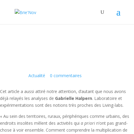
Panneau de gestion des cookies
Tiers-lieux: Des laboratoires
d’expérimentation de l’avenir?
23 Fév 2023
|
Actualité
|
0 commentaires
Cet article a aussi attiré notre attention, d’autant que nous avons
déjà relayés les analyses de
Gabrielle Halpern
. Laboratoire et
expérimentations sont des notions très proches des Living-labs.
« Au sein des territoires, ruraux, périphériques comme urbains, des
endroits insolites mêlent des activités qui
a priori
n’ont pas grand-
chose à voir ensemble. Comment comprendre la multiplication de