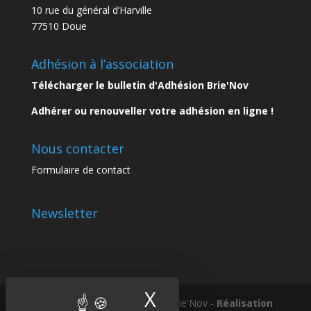
10 rue du général d’Harville
77510 Doue
Adhésion à l’association
Télécharger le bulletin d'Adhésion Brie'Nov
Adhérer ou renouveller votre adhésion en ligne !
Nous contacter
Formulaire de contact
Newsletter
X
Masquer le band
Tous droits réservés © 2018 Brie'Nov -
Réalisation