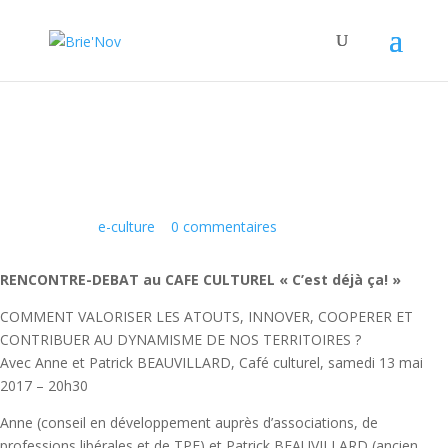
Panneau de gestion des cookies
C’est déjà ça!
22 Mar 2017
|
e-culture
|
0 commentaires
RENCONTRE-DEBAT au CAFE CULTUREL « C’est déjà ça! »
COMMENT VALORISER LES ATOUTS, INNOVER, COOPERER ET
CONTRIBUER AU DYNAMISME DE NOS TERRITOIRES ?
Avec Anne et Patrick BEAUVILLARD, Café culturel, samedi 13 mai
2017 – 20h30
Anne (conseil en développement auprès d’associations, de
professions libérales et de TPE) et Patrick BEAUVILLARD (ancien