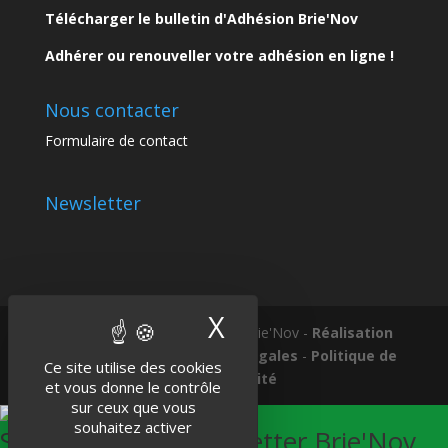
Télécharger le bulletin d'Adhésion Brie'Nov
Adhérer ou renouveller votre adhésion en ligne !
Nous contacter
Formulaire de contact
Newsletter
X
Masquer le band
Tous droits réservés © 2018 Brie'Nov -
Réalisation
Atelier Subotaï
-
Mentions légales
-
Politique de
Ce site utilise des cookies
confidentialité
et vous donne le contrôle
sur ceux que vous
souhaitez activer
S'abonner à la Newsletter Brie'Nov