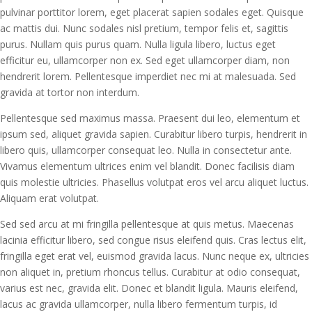
pulvinar porttitor lorem, eget placerat sapien sodales eget. Quisque
ac mattis dui. Nunc sodales nisl pretium, tempor felis et, sagittis
purus. Nullam quis purus quam. Nulla ligula libero, luctus eget
efficitur eu, ullamcorper non ex. Sed eget ullamcorper diam, non
hendrerit lorem. Pellentesque imperdiet nec mi at malesuada. Sed
gravida at tortor non interdum.
Pellentesque sed maximus massa. Praesent dui leo, elementum et
ipsum sed, aliquet gravida sapien. Curabitur libero turpis, hendrerit in
libero quis, ullamcorper consequat leo. Nulla in consectetur ante.
Vivamus elementum ultrices enim vel blandit. Donec facilisis diam
quis molestie ultricies. Phasellus volutpat eros vel arcu aliquet luctus.
Aliquam erat volutpat.
Sed sed arcu at mi fringilla pellentesque at quis metus. Maecenas
lacinia efficitur libero, sed congue risus eleifend quis. Cras lectus elit,
fringilla eget erat vel, euismod gravida lacus. Nunc neque ex, ultricies
non aliquet in, pretium rhoncus tellus. Curabitur at odio consequat,
varius est nec, gravida elit. Donec et blandit ligula. Mauris eleifend,
lacus ac gravida ullamcorper, nulla libero fermentum turpis, id