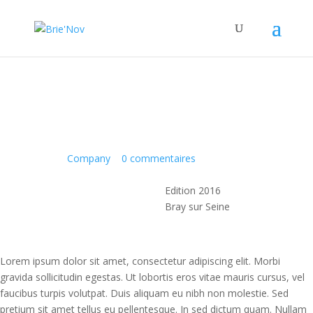
Panneau de gestion des cookies
Slider post example
18 Mai 2017
|
Company
|
0 commentaires
Edition 2016
Bray sur Seine
Lorem ipsum dolor sit amet, consectetur adipiscing elit. Morbi
gravida sollicitudin egestas. Ut lobortis eros vitae mauris cursus, vel
faucibus turpis volutpat. Duis aliquam eu nibh non molestie. Sed
pretium sit amet tellus eu pellentesque. In sed dictum quam. Nullam