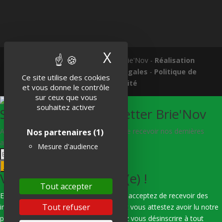
X
Masquer le band
Tous droits réservés © 2018 Brie'Nov -
Réalisation
Atelier Subotaï
-
Mentions légales
-
Politique de
Ce site utilise des cookies
confidentialité
et vous donne le contrôle
sur ceux que vous
souhaitez activer
S'abonner à la Newsletter Brie'Nov
Abonnez-vous à notre newsletter afin de recevoir nos dernières
Nos partenaires
(1)
actualités.
Mesure d'audience
Je m'abonne
Vous êtes bien inscrit(e) !
Tout accepter
En indiquant votre adresse e-mail, vous acceptez de recevoir des
Tout refuser
informations de notre part via e-mail, et vous attestez avoir lu notre
politique de confidentialité. Vous pouvez vous désinscrire à tout