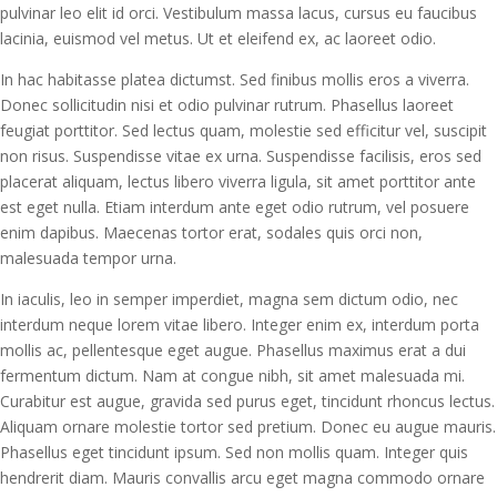
pulvinar leo elit id orci. Vestibulum massa lacus, cursus eu faucibus
lacinia, euismod vel metus. Ut et eleifend ex, ac laoreet odio.
In hac habitasse platea dictumst. Sed finibus mollis eros a viverra.
Donec sollicitudin nisi et odio pulvinar rutrum. Phasellus laoreet
feugiat porttitor. Sed lectus quam, molestie sed efficitur vel, suscipit
non risus. Suspendisse vitae ex urna. Suspendisse facilisis, eros sed
placerat aliquam, lectus libero viverra ligula, sit amet porttitor ante
est eget nulla. Etiam interdum ante eget odio rutrum, vel posuere
enim dapibus. Maecenas tortor erat, sodales quis orci non,
malesuada tempor urna.
In iaculis, leo in semper imperdiet, magna sem dictum odio, nec
interdum neque lorem vitae libero. Integer enim ex, interdum porta
mollis ac, pellentesque eget augue. Phasellus maximus erat a dui
fermentum dictum. Nam at congue nibh, sit amet malesuada mi.
Curabitur est augue, gravida sed purus eget, tincidunt rhoncus lectus.
Aliquam ornare molestie tortor sed pretium. Donec eu augue mauris.
Phasellus eget tincidunt ipsum. Sed non mollis quam. Integer quis
hendrerit diam. Mauris convallis arcu eget magna commodo ornare