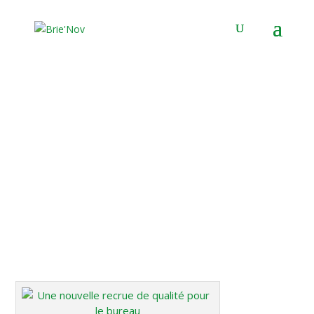
Panneau de gestion des cookies
Matthieu Thierry
20 Avr 2016
|
Membres
|
0 commentaires