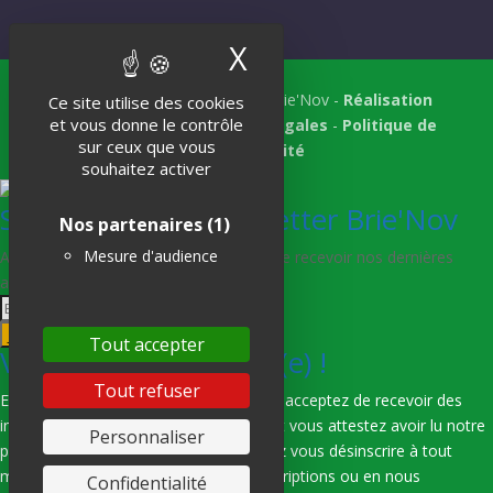
X
Masquer le band
Tous droits réservés © 2018 Brie'Nov -
Réalisation
Ce site utilise des cookies
et vous donne le contrôle
Atelier Subotaï
-
Mentions légales
-
Politique de
sur ceux que vous
confidentialité
souhaitez activer
S'abonner à la Newsletter Brie'Nov
Nos partenaires
(1)
Mesure d'audience
Abonnez-vous à notre newsletter afin de recevoir nos dernières
actualités.
Je m'abonne
Tout accepter
Vous êtes bien inscrit(e) !
Tout refuser
En indiquant votre adresse e-mail, vous acceptez de recevoir des
informations de notre part via e-mail, et vous attestez avoir lu notre
Personnaliser
politique de confidentialité. Vous pouvez vous désinscrire à tout
moment en utilisant les liens de désinscriptions ou en nous
Confidentialité