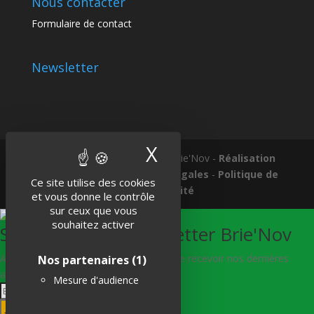
Nous contacter
Formulaire de contact
Newsletter
X
Masquer le band
Tous droits réservés © 2018 Brie'Nov -
Réalisation
Atelier Subotaï
-
Mentions légales
-
Politique de
Ce site utilise des cookies
confidentialité
et vous donne le contrôle
sur ceux que vous
souhaitez activer
S'abonner à la Newsletter Brie'Nov
Abonnez-vous à notre newsletter afin de recevoir nos dernières
Nos partenaires
(1)
actualités.
Mesure d'audience
Je m'abonne