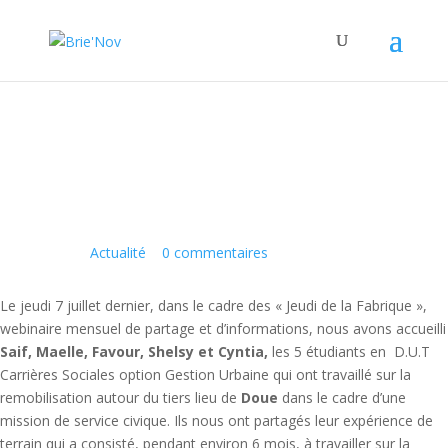
Panneau de gestion des cookies
Clap de fin pour la mission de service
civique sur Doue
11 Juil 2022
|
Actualité
|
0 commentaires
Le jeudi 7 juillet dernier, dans le cadre des « Jeudi de la Fabrique »,
webinaire mensuel de partage et d’informations, nous avons accueilli
Saif, Maelle, Favour, Shelsy et Cyntia,
les 5 étudiants en D.U.T
Carrières Sociales option Gestion Urbaine qui ont travaillé sur la
remobilisation autour du tiers lieu de
Doue
dans le cadre d’une
mission de service civique. Ils nous ont partagés leur expérience de
terrain qui a consisté, pendant environ 6 mois, à travailler sur la