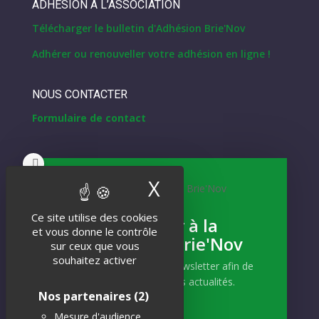
ADHÉSION À L’ASSOCIATION
Télécharger le bulletin d'Adhésion Brie'Nov
Adhérer ou renouveller votre adhésion en ligne !
NOUS CONTACTER
Formulaire de contact
NEWSLETTER
X
Masquer le band
Inscrivez-vous
Ce site utilise des cookies
S'abonner à la
et vous donne le contrôle
Newsletter Brie'Nov
Et recevez notre actualité !
sur ceux que vous
souhaitez activer
Abonnez-vous à notre newsletter afin de
recevoir nos dernières actualités.
Nos partenaires
(2)
Mesure d'audience