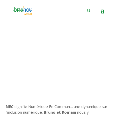
Panneau de gestion des cookies
N.E.C 2022, retour en images
27 Oct 2022
|
Actualité
|
0 commentaires
NEC
signifie Numérique En Commun… une dynamique sur
l’inclusion numérique.
Bruno et Romain
nous y