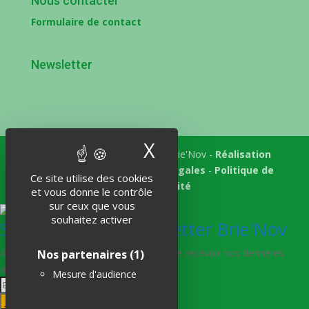
Nous contacter
Formulaire de contact
Newsletter
X
Masquer le band
Tous droits réservés © 2018 Brie'Nov -
Réalisation
Atelier Subotaï
-
Mentions légales
-
Politique de
Ce site utilise des cookies
confidentialité
et vous donne le contrôle
sur ceux que vous
souhaitez activer
S'abonner à la Newsletter Brie'Nov
Abonnez-vous à notre newsletter afin de recevoir nos dernières
Nos partenaires
(1)
actualités.
Mesure d'audience
Je m'abonne