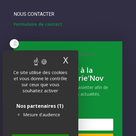
NOUS CONTACTER
Formulaire de contact
NEWSLETTER
X
Masquer le band
Inscrivez-vous
S'abonner à la
Ce site utilise des cookies
Newsletter Brie'Nov
Et recevez notre actualité !
et vous donne le contrôle
sur ceux que vous
Abonnez-vous à notre newsletter afin de
souhaitez activer
recevoir nos dernières actualités.
Nos partenaires
(1)
Mesure d'audience
S'INSCRIRE