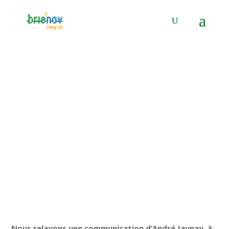
Panneau de gestion des cookies
Séminaire sur l’innovation
sociale
30 Nov 2018
|
Actualité
,
Uncategorized
|
0 commentaires
Nous relayons une communication d’André Jaunay, à