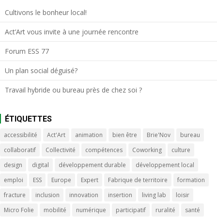
Cultivons le bonheur local!
Act’Art vous invite à une journée rencontre
Forum ESS 77
Un plan social déguisé?
Travail hybride ou bureau près de chez soi ?
ÉTIQUETTES
accessibilité
Act'Art
animation
bien être
Brie'Nov
bureau
collaboratif
Collectivité
compétences
Coworking
culture
design
digital
développement durable
développement local
emploi
ESS
Europe
Expert
Fabrique de territoire
formation
fracture
inclusion
innovation
insertion
living lab
loisir
Micro Folie
mobilité
numérique
participatif
ruralité
santé