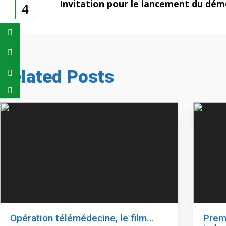
Invitation pour le lancement du dé
Related Posts
Opération télémédecine, le film...
Prem