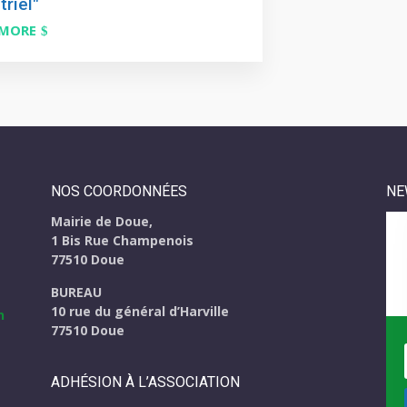
triel"
 MORE
NOS COORDONNÉES
NE
Mairie de Doue,
1 Bis Rue Champenois
eau des cookies
77510 Doue
BUREAU
10 rue du général d’Harville
77510 Doue
ADHÉSION À L’ASSOCIATION