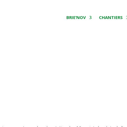
BRIE’NOV
CHANTIERS
du démonstrateur industri