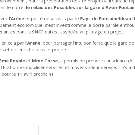
nvironnement, pour la présentation des 16 projets lauréats de l’ap
dont le nôtre,
le relais des Possibles sur la gare d’Avon-Fontai
vec l’
Arène
et porté désormais par le
Pays de Fontainebleau
d
oppement économique, s’est investi comme le porte parole entho
enantes dont la
SNCF
qui est associée au pilotage du projet.
en cela par l’
Arene
, pour partager l’intuition forte que la gare d
rs et de leurs besoins et projets.
Mme Royale
et
Mme Cosse
, a permis de prendre conscience de 
l’Etat qui va mobiliser services et moyens à leur service. Il n’y a
our le 11 avril prochain !