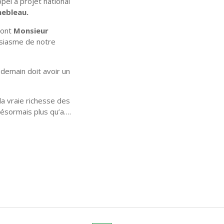
pel à projet national
nebleau.
ont
Monsieur
usiasme de notre
e demain doit avoir un
la vraie richesse des
 désormais plus qu’a….