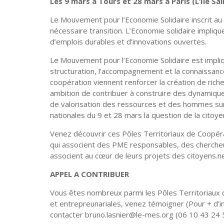
Les 9 mars à Tours et 28 mars à Paris (L’Île Sai
Le Mouvement pour l’Economie Solidaire inscrit au c
nécessaire transition. L’Economie solidaire impliq
d’emplois durables et d’innovations ouvertes.
Le Mouvement pour l’Economie Solidaire est impli
structuration, l’accompagnement et la connaissanc
coopération viennent renforcer la création de rich
ambition de contribuer à construire des dynamiq
de valorisation des ressources et des hommes sur 
nationales du 9 et 28 mars la question de la cito
Venez découvrir ces Pôles Territoriaux de Coopér
qui associent des PME responsables, des chercheurs,
associent au cœur de leurs projets des citoyens.n
APPEL A CONTRIBUER
Vous êtes nombreux parmi les Pôles Territoriaux
et entrepreunariales, venez témoigner (Pour + d’in
contacter bruno.lasnier@le-mes.org (06 10 43 24