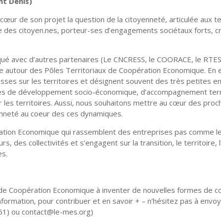
nt Denis)
œur de son projet la question de la citoyenneté, articulée aux ter
ue des citoyen.nes, porteur-ses d’engagements sociétaux forts, c
qué avec d’autres partenaires (Le CNCRESS, le COORACE, le RTES e
e autour des Pôles Territoriaux de Coopération Economique. En eff
esses sur les territoires et désignent souvent des très petites e
ues de développement socio-économique, d’accompagnement terri
les territoires. Aussi, nous souhaitons mettre au cœur des proc
yenneté au coeur des ces dynamiques.
ation Economique qui rassemblent des entreprises pas comme les
 des collectivités et s’engagent sur la transition, le territoire, 
es.
 de Coopération Economique à inventer de nouvelles formes de c
formation, pour contribuer et en savoir + – n’hésitez pas à envoy
 51) ou contact@le-mes.org)