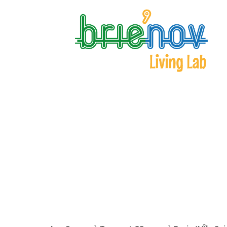
Panneau de gestion des cookies
Journées nationales « P
14 Fév 2017
|
Pôle Territorial de Coopération Economique
|
0 c