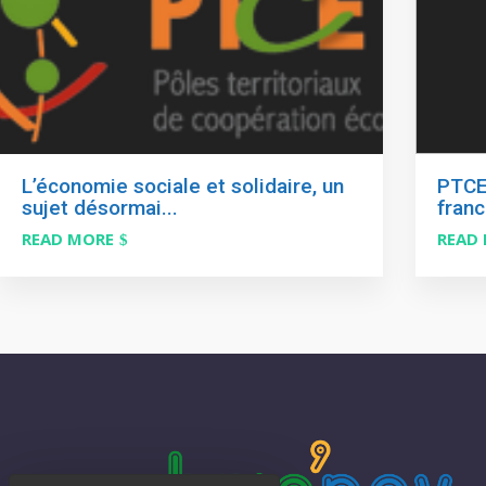
L’économie sociale et solidaire, un
PTCE
sujet désormai...
franc
READ MORE
READ