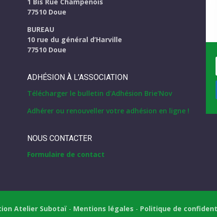
1 Bis Rue Champenois
eau des cookies
77510 Doue
BUREAU
10 rue du général d’Harville
77510 Doue
ADHÉSION À L’ASSOCIATION
Télécharger le bulletin d'Adhésion Brie'Nov
Adhérer ou renouveller votre adhésion en ligne !
NOUS CONTACTER
Formulaire de contact
tion Atelier Subotaï
-
Mentions légales
-
Politique de confident