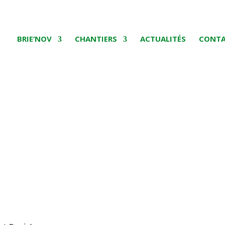
BRIE’NOV
CHANTIERS
ACTUALITÉS
CONT
TCE et citoyenneté »
ommentaires