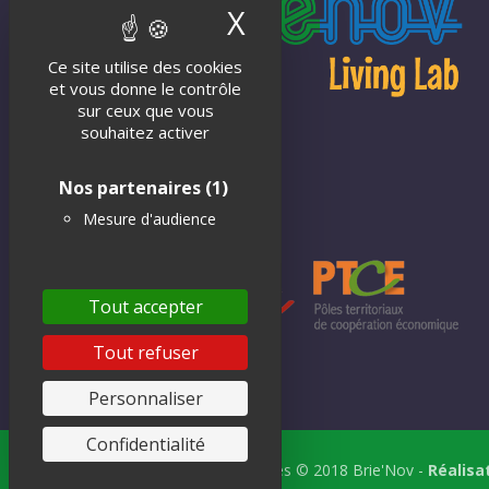
X
Masquer le band
Ce site utilise des cookies
et vous donne le contrôle
sur ceux que vous
souhaitez activer
Nos partenaires
(1)
Mesure d'audience
Tout accepter
Tout refuser
Personnaliser
Confidentialité
Tous droits réservés © 2018 Brie'Nov -
Réalisa