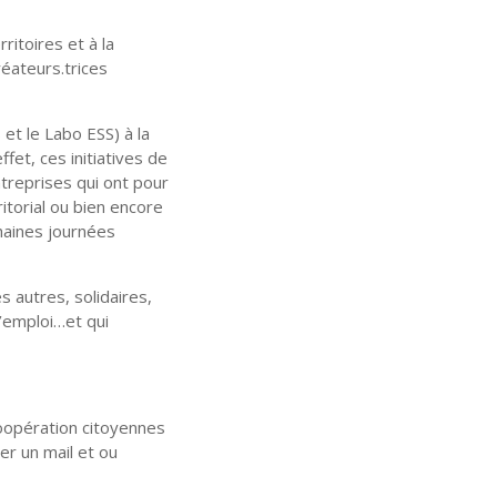
ritoires et à la
réateurs.trices
t le Labo ESS) à la
et, ces initiatives de
ntreprises qui ont pour
torial ou bien encore
haines journées
 autres, solidaires,
l’emploi…et qui
oopération citoyennes
er un mail et ou