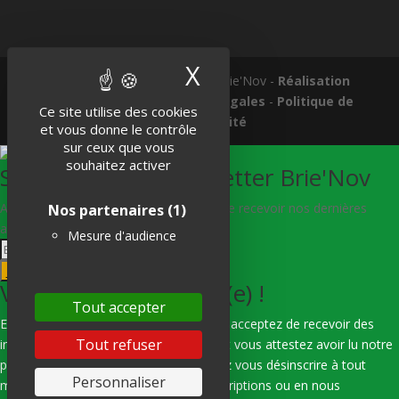
X
Masquer le band
Tous droits réservés © 2018 Brie'Nov -
Réalisation
Atelier Subotaï
-
Mentions légales
-
Politique de
Ce site utilise des cookies
confidentialité
et vous donne le contrôle
sur ceux que vous
souhaitez activer
S'abonner à la Newsletter Brie'Nov
Abonnez-vous à notre newsletter afin de recevoir nos dernières
Nos partenaires
(1)
actualités.
Mesure d'audience
Je m'abonne
Vous êtes bien inscrit(e) !
Tout accepter
En indiquant votre adresse e-mail, vous acceptez de recevoir des
Tout refuser
informations de notre part via e-mail, et vous attestez avoir lu notre
politique de confidentialité. Vous pouvez vous désinscrire à tout
Personnaliser
moment en utilisant les liens de désinscriptions ou en nous