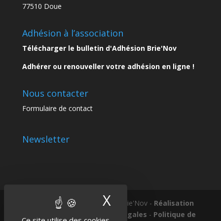
77510 Doue
Adhésion à l’association
Télécharger le bulletin d'Adhésion Brie'Nov
Adhérer ou renouveller votre adhésion en ligne !
Nous contacter
Formulaire de contact
Newsletter
X
Masquer le band
Tous droits réservés © 2018 Brie'Nov -
Réalisation
Atelier Subotaï
-
Mentions légales
-
Politique de
Ce site utilise des cookies