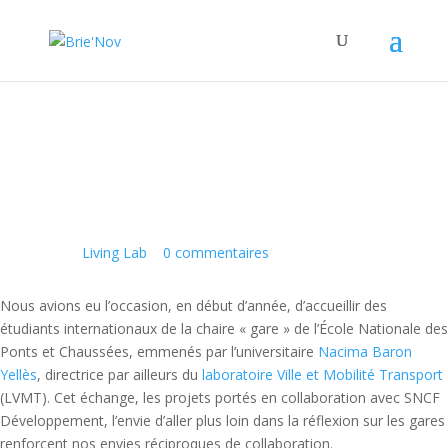
Panneau de gestion des cookies
L’ENPC, via sa chaire gare, en
interaction…
1 Juil 2015
|
Living Lab
|
0 commentaires
Nous avions eu l’occasion, en début d’année, d’accueillir des
étudiants internationaux de la chaire « gare » de l’École Nationale des
Ponts et Chaussées, emmenés par l’universitaire
Nacima Baron
Yellès
, directrice par ailleurs du
laboratoire Ville et Mobilité Transport
(LVMT). Cet échange, les projets portés en collaboration avec SNCF
Développement, l’envie d’aller plus loin dans la réflexion sur les gares
renforcent nos envies réciproques de collaboration.