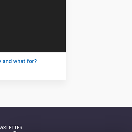
 and what for?
WSLETTER