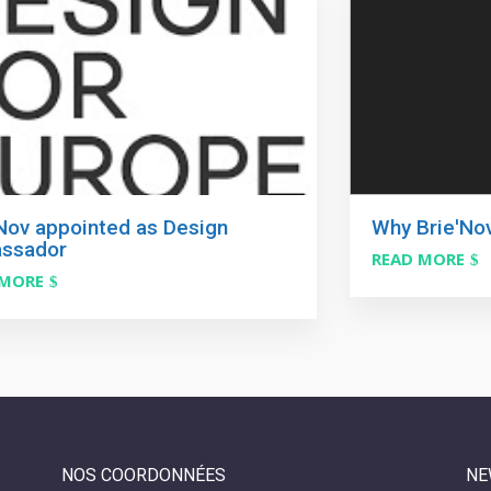
'Nov appointed as Design
Why Brie'Nov
ssador
READ MORE
 MORE
NOS COORDONNÉES
NE