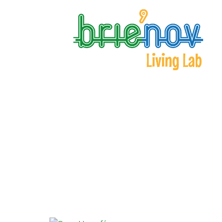
Panneau de gestion des cookies
Open Living Lab Confer
31 Mar 2016
|
News
|
0 commentaires