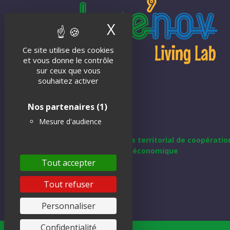
X
Masquer le band
Ce site utilise des cookies
et vous donne le contrôle
sur ceux que vous
souhaitez activer
Nos partenaires
(1)
Mesure d'audience
Tout accepter
Tout refuser
Personnaliser
Confidentialité