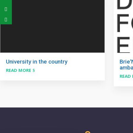
University in the country
Brie
amba
READ MORE
READ