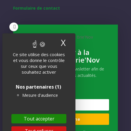
Formulaire de contact
NEWSLETTER
X
Masquer le band
Inscrivez-vous
S'abonner à la
Ce site utilise des cookies
Newsletter Brie'Nov
Et recevez notre actualité !
et vous donne le contrôle
sur ceux que vous
Abonnez-vous à notre newsletter afin de
souhaitez activer
recevoir nos dernières actualités.
Nos partenaires
(1)
Mesure d'audience
S'INSCRIRE
Tout accepter
Je m'abonne