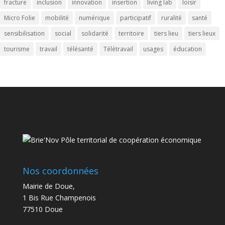
fracture
inclusion
innovation
insertion
living lab
loisir
Micro Folie
mobilité
numérique
participatif
ruralité
santé
sensibilisation
social
solidarité
territoire
tiers lieu
tiers lieux
tourisme
travail
télésanté
Télétravail
usages
éducation
Nos coordonnées
Mairie de Doue,
1 Bis Rue Champenois
77510 Doue