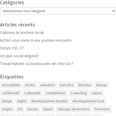
Catégories
Catégories
Articles récents
Cultivons le bonheur local!
Act’Art vous invite à une journée rencontre
Forum ESS 77
Un plan social déguisé?
Travail hybride ou bureau près de chez soi ?
Étiquettes
accessibilité
Act'Art
animation
bien être
Brie'Nov
bureau
collaboratif
Collectivité
compétences
Coworking
culture
design
digital
développement durable
développement local
emploi
ESS
Europe
Expert
Fabrique de territoire
formation