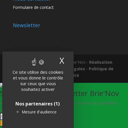
Formulaire de contact
Newsletter
X
Masquer le band
Tous droits réservés © 2018 Brie'Nov -
Réalisation
Atelier Subotaï
-
Mentions légales
-
Politique de
Ce site utilise des cookies
confidentialité
et vous donne le contrôle
sur ceux que vous
souhaitez activer
S'abonner à la Newsletter Brie'Nov
Abonnez-vous à notre newsletter afin de recevoir nos dernières
Nos partenaires
(1)
actualités.
Mesure d'audience
Je m'abonne