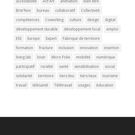
accessibilité
Act'Art
animation
bien être
Brie'Nov
bureau
collaboratif
Collectivité
compétences
Coworking
culture
design
digital
développement durable
développement local
emploi
ESS
Europe
Expert
Fabrique de territoire
formation
fracture
inclusion
innovation
insertion
living lab
loisir
Micro Folie
mobilité
numérique
participatif
ruralité
santé
sensibilisation
social
solidarité
territoire
tiers lieu
tiers lieux
tourisme
travail
télésanté
Télétravail
usages
éducation