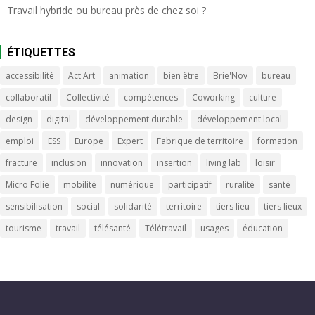
Travail hybride ou bureau près de chez soi ?
ÉTIQUETTES
accessibilité
Act'Art
animation
bien être
Brie'Nov
bureau
collaboratif
Collectivité
compétences
Coworking
culture
design
digital
développement durable
développement local
emploi
ESS
Europe
Expert
Fabrique de territoire
formation
fracture
inclusion
innovation
insertion
living lab
loisir
Micro Folie
mobilité
numérique
participatif
ruralité
santé
sensibilisation
social
solidarité
territoire
tiers lieu
tiers lieux
tourisme
travail
télésanté
Télétravail
usages
éducation