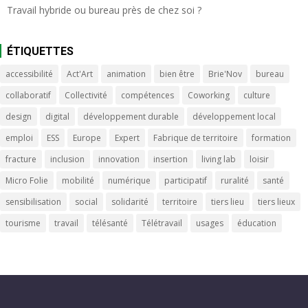
Travail hybride ou bureau près de chez soi ?
ÉTIQUETTES
accessibilité
Act'Art
animation
bien être
Brie'Nov
bureau
collaboratif
Collectivité
compétences
Coworking
culture
design
digital
développement durable
développement local
emploi
ESS
Europe
Expert
Fabrique de territoire
formation
fracture
inclusion
innovation
insertion
living lab
loisir
Micro Folie
mobilité
numérique
participatif
ruralité
santé
sensibilisation
social
solidarité
territoire
tiers lieu
tiers lieux
tourisme
travail
télésanté
Télétravail
usages
éducation