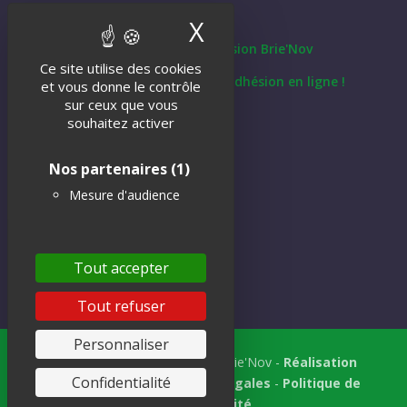
ADHÉSION À L’ASSOCIATION
X
Masquer le band
Télécharger le bulletin d'Adhésion Brie'Nov
Ce site utilise des cookies
Adhérer ou renouveller votre adhésion en ligne !
et vous donne le contrôle
sur ceux que vous
souhaitez activer
NOUS CONTACTER
Formulaire de contact
Nos partenaires
(1)
Mesure d'audience
NEWSLETTER
Tout accepter
Tout refuser
Personnaliser
Tous droits réservés © 2018 Brie'Nov -
Réalisation
Confidentialité
Atelier Subotaï
-
Mentions légales
-
Politique de
confidentialité