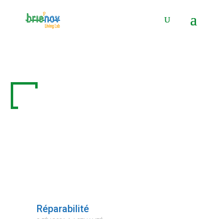
Panneau de gestion des cookies
Posts Tagged
"Repair Café"
Réparabilité