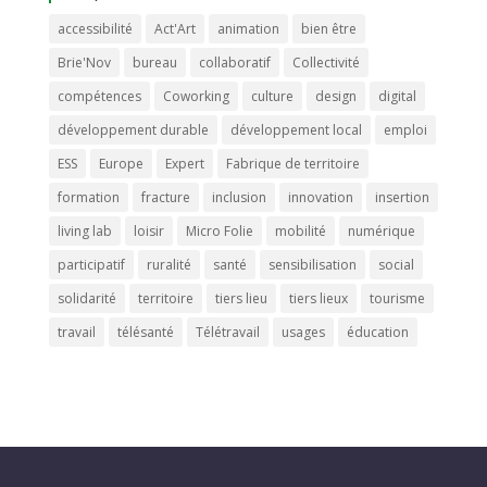
accessibilité
Act'Art
animation
bien être
Brie'Nov
bureau
collaboratif
Collectivité
compétences
Coworking
culture
design
digital
développement durable
développement local
emploi
ESS
Europe
Expert
Fabrique de territoire
formation
fracture
inclusion
innovation
insertion
living lab
loisir
Micro Folie
mobilité
numérique
participatif
ruralité
santé
sensibilisation
social
solidarité
territoire
tiers lieu
tiers lieux
tourisme
travail
télésanté
Télétravail
usages
éducation