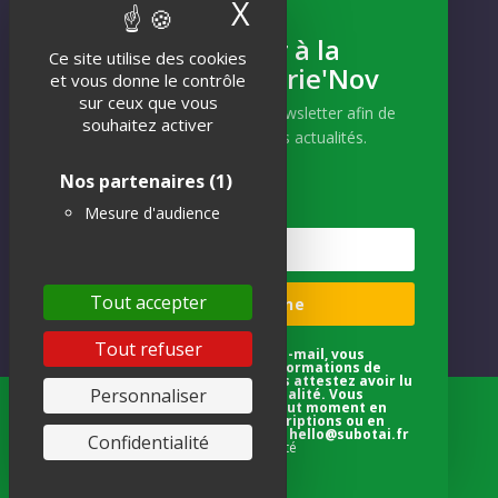
X
Masquer le band
Inscrivez-vous
S'abonner à la
Ce site utilise des cookies
Newsletter Brie'Nov
Et recevez notre actualité !
et vous donne le contrôle
sur ceux que vous
Abonnez-vous à notre newsletter afin de
souhaitez activer
recevoir nos dernières actualités.
Nos partenaires
(1)
Mesure d'audience
S'INSCRIRE
Tout accepter
Je m'abonne
Tout refuser
En indiquant votre adresse e-mail, vous
acceptez de recevoir des informations de
notre part via e-mail, et vous attestez avoir lu
Personnaliser
notre politique de confidentialité. Vous
pouvez vous désinscrire à tout moment en
Tous droits réservés © 2018 Brie'Nov -
Réalisation
utilisant les liens de désinscriptions ou en
nous contactant par e-mail : hello@subotai.fr
Confidentialité
Atelier Subotaï
-
Mentions légales
-
Politique de
Voir la politique de confidentialité
confidentialité