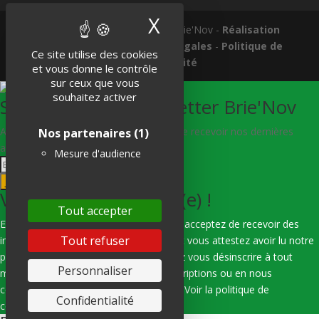
X
Masquer le band
Tous droits réservés © 2018 Brie'Nov -
Réalisation
Atelier Subotaï
-
Mentions légales
-
Politique de
Ce site utilise des cookies
confidentialité
et vous donne le contrôle
sur ceux que vous
souhaitez activer
S'abonner à la Newsletter Brie'Nov
Abonnez-vous à notre newsletter afin de recevoir nos dernières
Nos partenaires
(1)
actualités.
Mesure d'audience
Je m'abonne
Vous êtes bien inscrit(e) !
Tout accepter
En indiquant votre adresse e-mail, vous acceptez de recevoir des
Tout refuser
informations de notre part via e-mail, et vous attestez avoir lu notre
politique de confidentialité. Vous pouvez vous désinscrire à tout
Personnaliser
moment en utilisant les liens de désinscriptions ou en nous
contactant par e-mail : hello@subotai.fr
Voir la politique de
Confidentialité
confidentialité