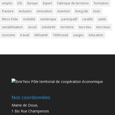
emploi
ESS
Europe
Expert
Fabrique de territoire
formation
fracture
inclusion
innovation
insertion
living lab
loisir
Micro Folie
mobilité
numérique
participatif
ruralité
santé
sensibilisation
social
solidarité
territoire
tiers lieu
tiers lieux
tourisme
travail
télésanté
Télétravail
usages
éducation
Nos coordonnées
Mairie de Doue,
1 Bis Rue Champenois