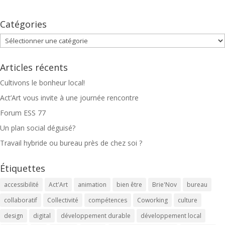
Catégories
Catégories
Articles récents
Cultivons le bonheur local!
Act’Art vous invite à une journée rencontre
Forum ESS 77
Un plan social déguisé?
Travail hybride ou bureau près de chez soi ?
Étiquettes
accessibilité
Act'Art
animation
bien être
Brie'Nov
bureau
collaboratif
Collectivité
compétences
Coworking
culture
design
digital
développement durable
développement local