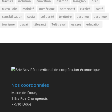
fracture
inclusion
innovation
insertion
living lab
loisir
Micro Folie
mobilité
numérique
participatif
ruralité
santé
sensibilisation
social
solidarité
territoire
tiers lieu
tiers lieux
tourisme
travail
télésanté
Télétravail
usages
éducation
Nos coordonnées
Mairie de Doue,
1 Bis Rue Champenois
77510 Doue