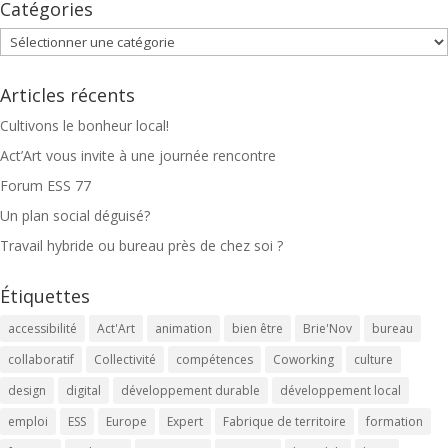
Catégories
Catégories
Articles récents
Cultivons le bonheur local!
Act’Art vous invite à une journée rencontre
Forum ESS 77
Un plan social déguisé?
Travail hybride ou bureau près de chez soi ?
Étiquettes
accessibilité
Act'Art
animation
bien être
Brie'Nov
bureau
collaboratif
Collectivité
compétences
Coworking
culture
design
digital
développement durable
développement local
emploi
ESS
Europe
Expert
Fabrique de territoire
formation