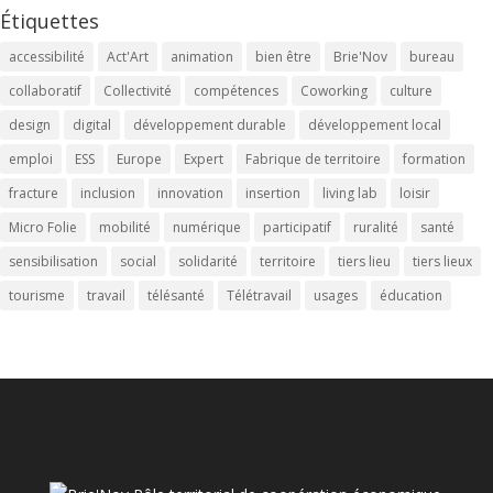
Étiquettes
accessibilité
Act'Art
animation
bien être
Brie'Nov
bureau
collaboratif
Collectivité
compétences
Coworking
culture
design
digital
développement durable
développement local
emploi
ESS
Europe
Expert
Fabrique de territoire
formation
fracture
inclusion
innovation
insertion
living lab
loisir
Micro Folie
mobilité
numérique
participatif
ruralité
santé
sensibilisation
social
solidarité
territoire
tiers lieu
tiers lieux
tourisme
travail
télésanté
Télétravail
usages
éducation