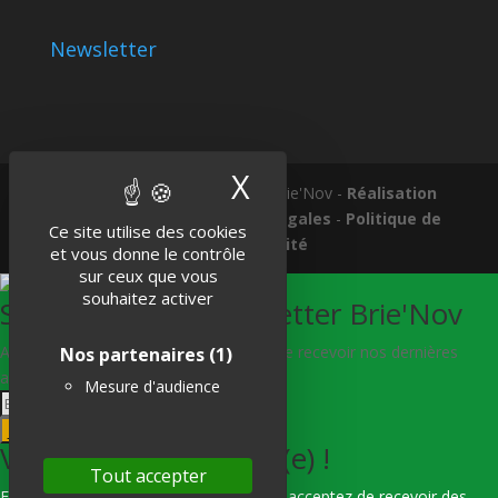
Newsletter
X
Masquer le band
Tous droits réservés © 2018 Brie'Nov -
Réalisation
Atelier Subotaï
-
Mentions légales
-
Politique de
Ce site utilise des cookies
confidentialité
et vous donne le contrôle
sur ceux que vous
souhaitez activer
S'abonner à la Newsletter Brie'Nov
Abonnez-vous à notre newsletter afin de recevoir nos dernières
Nos partenaires
(1)
actualités.
Mesure d'audience
Je m'abonne
Vous êtes bien inscrit(e) !
Tout accepter
En indiquant votre adresse e-mail, vous acceptez de recevoir des