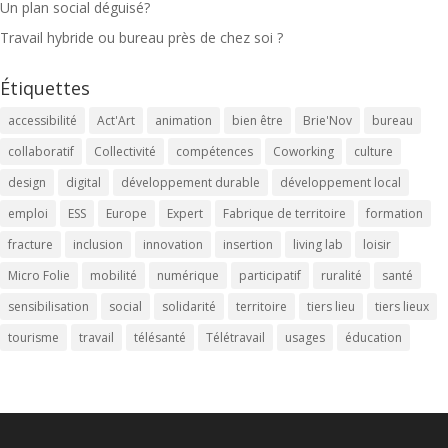
Un plan social déguisé?
Travail hybride ou bureau près de chez soi ?
Étiquettes
accessibilité
Act'Art
animation
bien être
Brie'Nov
bureau
collaboratif
Collectivité
compétences
Coworking
culture
design
digital
développement durable
développement local
emploi
ESS
Europe
Expert
Fabrique de territoire
formation
fracture
inclusion
innovation
insertion
living lab
loisir
Micro Folie
mobilité
numérique
participatif
ruralité
santé
sensibilisation
social
solidarité
territoire
tiers lieu
tiers lieux
tourisme
travail
télésanté
Télétravail
usages
éducation