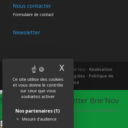
Nous contacter
Formulaire de contact
Newsletter
X
Masquer le band
Tous droits réservés © 2018 Brie'Nov -
Réalisation
Atelier Subotaï
-
Mentions légales
-
Politique de
Ce site utilise des cookies
confidentialité
et vous donne le contrôle
sur ceux que vous
souhaitez activer
S'abonner à la Newsletter Brie'Nov
Abonnez-vous à notre newsletter afin de recevoir nos dernières
Nos partenaires
(1)
actualités.
Mesure d'audience