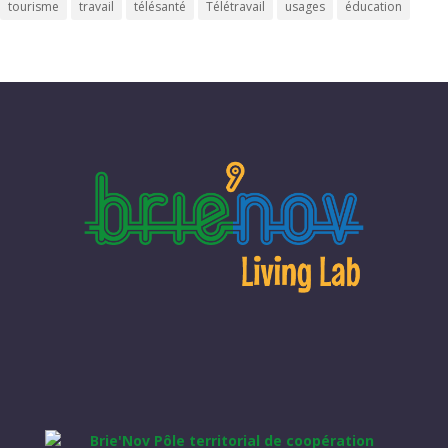
tourisme
travail
télésanté
Télétravail
usages
éducation