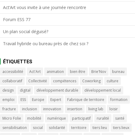
Act’Art vous invite à une journée rencontre
Forum ESS 77
Un plan social déguisé?
Travail hybride ou bureau près de chez soi ?
ÉTIQUETTES
accessibilité
Act'Art
animation
bien être
Brie'Nov
bureau
collaboratif
Collectivité
compétences
Coworking
culture
design
digital
développement durable
développement local
emploi
ESS
Europe
Expert
Fabrique de territoire
formation
fracture
inclusion
innovation
insertion
living lab
loisir
Micro Folie
mobilité
numérique
participatif
ruralité
santé
sensibilisation
social
solidarité
territoire
tiers lieu
tiers lieux