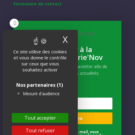
Formulaire de contact
NEWSLETTER
X
Masquer le band
Inscrivez-vous
S'abonner à la
Ce site utilise des cookies
Newsletter Brie'Nov
Et recevez notre actualité !
et vous donne le contrôle
sur ceux que vous
Abonnez-vous à notre newsletter afin de
souhaitez activer
recevoir nos dernières actualités.
Nos partenaires
(1)
Mesure d'audience
S'INSCRIRE
Tout accepter
Je m'abonne
Tout refuser
En indiquant votre adresse e-mail, vous