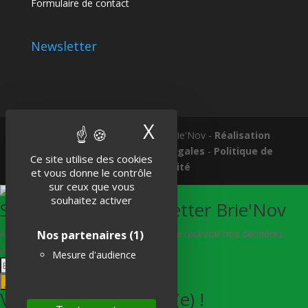
Formulaire de contact
Newsletter
X
Masquer le band
Tous droits réservés © 2018 Brie'Nov -
Réalisation
Atelier Subotaï
-
Mentions légales
-
Politique de
Ce site utilise des cookies
confidentialité
et vous donne le contrôle
sur ceux que vous
souhaitez activer
S'abonner à la Newsletter Brie'Nov
Abonnez-vous à notre newsletter afin de recevoir nos dernières
Nos partenaires
(1)
actualités.
Mesure d'audience
Je m'abonne
Vous êtes bien inscrit(e) !