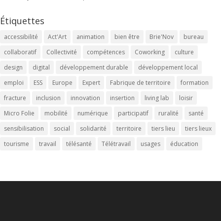
Étiquettes
accessibilité
Act'Art
animation
bien être
Brie'Nov
bureau
collaboratif
Collectivité
compétences
Coworking
culture
design
digital
développement durable
développement local
emploi
ESS
Europe
Expert
Fabrique de territoire
formation
fracture
inclusion
innovation
insertion
living lab
loisir
Micro Folie
mobilité
numérique
participatif
ruralité
santé
sensibilisation
social
solidarité
territoire
tiers lieu
tiers lieux
tourisme
travail
télésanté
Télétravail
usages
éducation